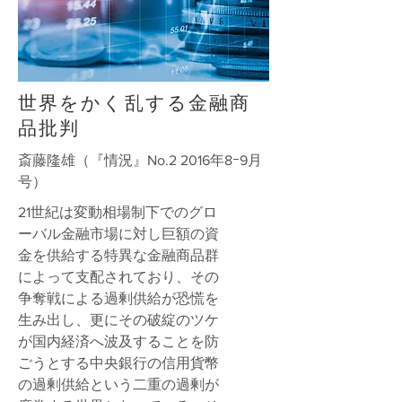
世界をかく乱する金融商
品批判
斎藤隆雄（『情況』No.2 2016年8ｰ9月
号）
21世紀は変動相場制下でのグロ
ーバル金融市場に対し巨額の資
金を供給する特異な金融商品群
によって支配されており、その
争奪戦による過剰供給が恐慌を
生み出し、更にその破綻のツケ
が国内経済へ波及することを防
ごうとする中央銀行の信用貨幣
の過剰供給という二重の過剰が