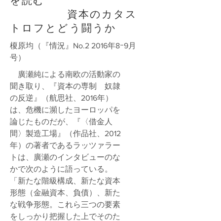
資本のカタス
トロフとどう闘うか
榎原均（『情況』No.2 2016年8ｰ9月
号）
廣瀬純による南欧の活動家の
聞き取り、『資本の専制 奴隷
の反逆』（航思社、2016年）
は、危機に瀕したヨーロッパを
論じたものだが、『〈借金人
間〉製造工場』（作品社、2012
年）の著者であるラッツァラー
トは、廣瀬のインタビューのな
かで次のように語っている。
「新たな階級構成、新たな資本
形態（金融資本、負債）、新た
な戦争形態。これら三つの要素
をしっかり把握した上でそのた