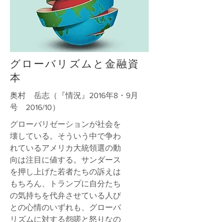
グローバリズムと金融資
本
奥村 岳志（『情況』2016年8・9月
号 2016/10）
グローバリゼーションが社会を
壊している。そういう中で争わ
れているアメリカ大統領選の動
向は注目に値する。サンダース
を押し上げた若者たちの訴えは
もちろん、トランプに自分たち
の気持ちを代弁させている人び
との心情のいずれも、グローバ
リズムに対する怨嗟と怒りなの