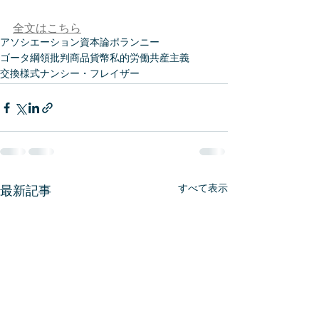
全文はこちら
アソシエーション
資本論
ポランニー
ゴータ綱領批判
商品
貨幣
私的労働
共産主義
交換様式
ナンシー・フレイザー
すべて表示
最新記事