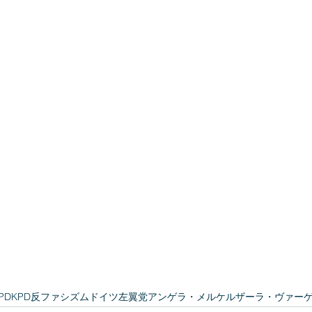
PD
KPD
反ファシズム
ドイツ
左翼党
アンゲラ・メルケル
ザーラ・ヴァー