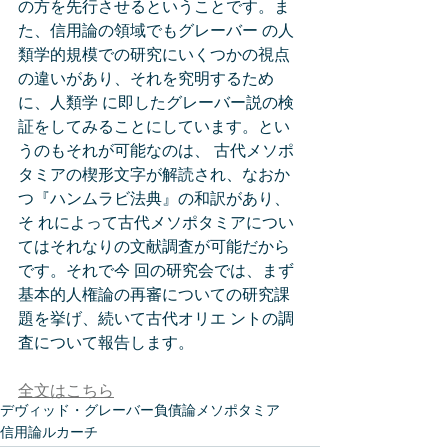
の方を先行させるということです。ま
た、信用論の領域でもグレーバー の人
類学的規模での研究にいくつかの視点
の違いがあり、それを究明するため
に、人類学 に即したグレーバー説の検
証をしてみることにしています。とい
うのもそれが可能なのは、 古代メソポ
タミアの楔形文字が解読され、なおか
つ『ハンムラビ法典』の和訳があり、
そ れによって古代メソポタミアについ
てはそれなりの文献調査が可能だから
です。それで今 回の研究会では、まず
基本的人権論の再審についての研究課
題を挙げ、続いて古代オリエ ントの調
査について報告します。 
全文はこちら
デヴィッド・グレーバー
負債論
メソポタミア
信用論
ルカーチ