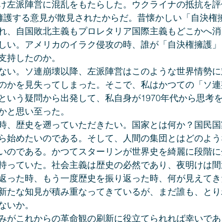
け左派陣営に混乱をもたらした。ウクライナの抵抗を評
を擁護する意見が散見されたからだ。昔懐かしい「自決権
れ、自国敗北主義もプロレタリア国際主義もどこかへ消
しい。アメリカのイラク侵攻の時、誰が「自決権擁護」
支持したのか。
ない。ソ連崩壊以降、左派陣営はこのような世界情勢に
のかを見失ってしまった。そこで、私はかつての「ソ連
という疑問から出発して、私自身が1970年代から思考
かと思い至った。
時、歴史を遡っていただきたい。国家とは何か？国民国
ら始めたいのである。そして、人間の集団とはどのよう
いのである。かつてスターリンが世界史を綺麗に段階に
持っていた。社会主義は歴史の必然であり、夜明けは間
返った時、もう一度歴史を振り返った時、何が見えてき
新たな知見が積み重なってきているが、まだ誰も、とり
ないか。
みがこれからの革命観の刷新に役立てられれば幸いであ