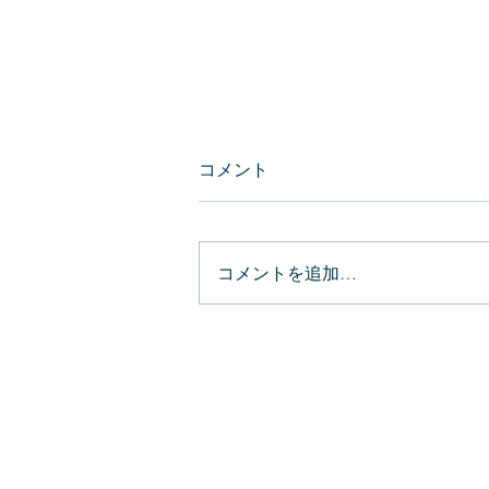
コメント
コメントを追加…
ラディカリズム復権のための
序論 ～人間らしく生きるとは
どういうことか～
ルネサンス研究所・
Research Institute for the Renaissance of